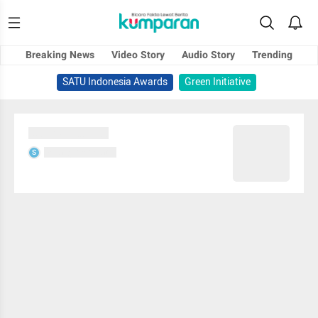
Breaking News
Video Story
Audio Story
Trending
SATU Indonesia Awards
Green Initiative
Sedang memuat...
Sedang memuat...
S