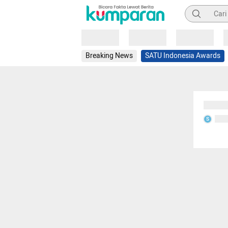
Pencarian
Loading
Loading
Loading
Breaking News
SATU Indonesia Awards
Sedang
Seda
S