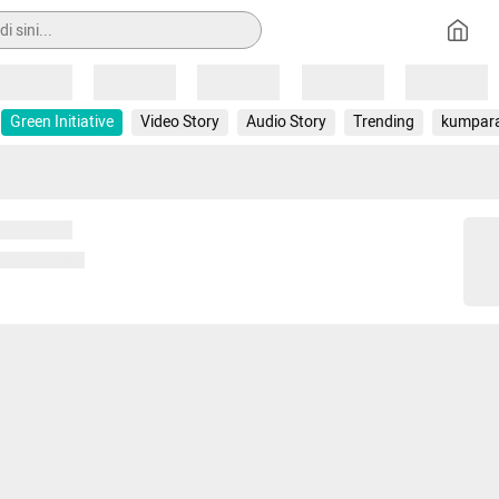
Loading
Loading
Loading
Loading
Loading
Green Initiative
Video Story
Audio Story
Trending
kumpar
 memuat...
ng memuat...