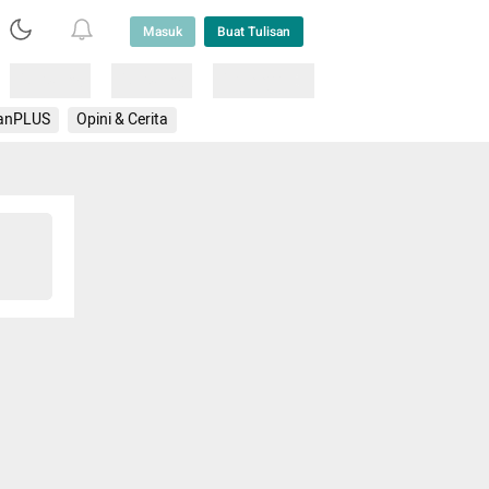
Masuk
Buat Tulisan
Loading
Loading
Lainnya
anPLUS
Opini & Cerita