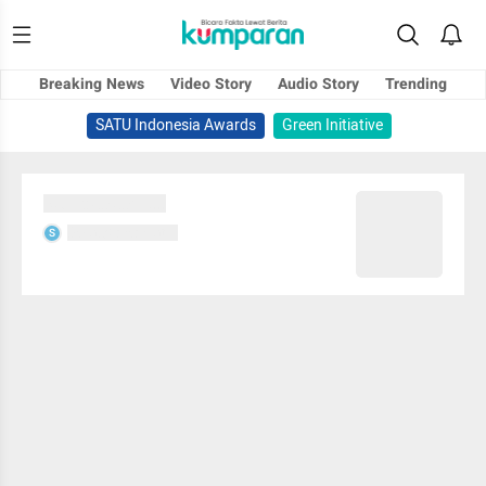
Breaking News
Video Story
Audio Story
Trending
SATU Indonesia Awards
Green Initiative
Sedang memuat...
Sedang memuat...
S