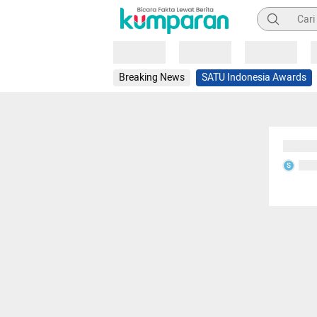
Pencarian
Loading
Loading
Loading
Breaking News
SATU Indonesia Awards
Sedang
Seda
S