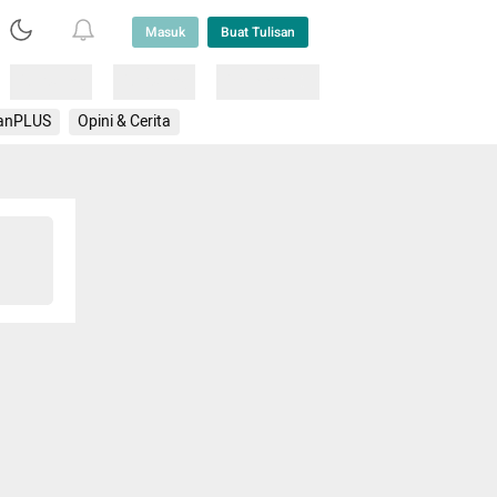
Masuk
Buat Tulisan
Loading
Loading
Lainnya
anPLUS
Opini & Cerita