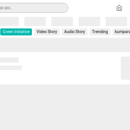
Loading
Loading
Loading
Loading
Loading
Green Initiative
Video Story
Audio Story
Trending
kumpar
 memuat...
ng memuat...