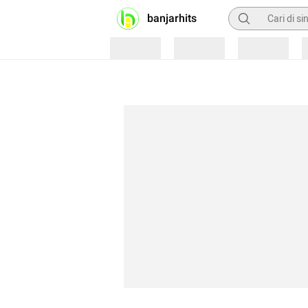
Pencarian
banjarhits
Loading
Loading
Loading