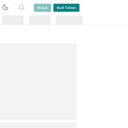
Masuk
Buat Tulisan
Loading
Loading
Lainnya