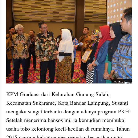
Perbesar
KPM Graduasi dari Kelurahan Gunung Sulah, 
Kecamatan Sukarame, Kota Bandar Lampung, Susanti 
mengaku sangat terbantu dengan adanya program PKH. 
Setelah menerima bansos ini, ia kemudian membuka 
usaha toko kelontong kecil-kecilan di rumahnya. Tahun 
2015 warung kelontongnya semakin besar dan maju. 