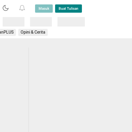
Masuk
Buat Tulisan
Loading
Loading
Lainnya
anPLUS
Opini & Cerita