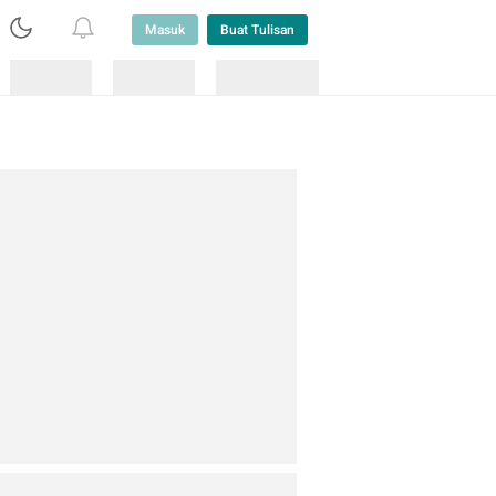
Masuk
Buat Tulisan
Loading
Loading
Lainnya