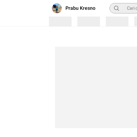
Pencarian
Prabu Kresno
Loading
Loading
Loading