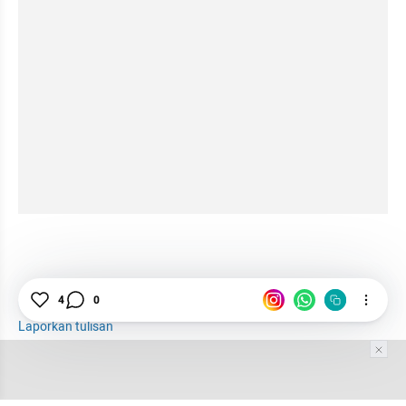
4
0
Pendidikan
Nelson Mandela
Perubahan
Laporkan tulisan
Tim Editor
Editor Section