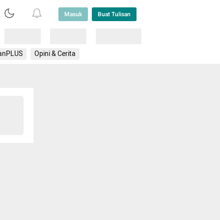
Masuk
Buat Tulisan
Loading
Loading
Lainnya
anPLUS
Opini & Cerita