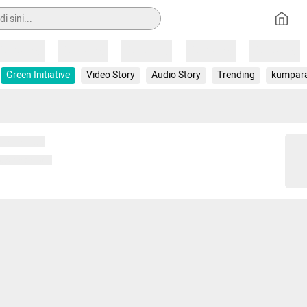
Loading
Loading
Loading
Loading
Loading
Green Initiative
Video Story
Audio Story
Trending
kumpar
 memuat...
ng memuat...