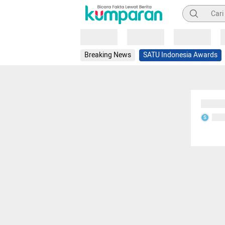
Pencarian
Loading
Loading
Loading
Breaking News
SATU Indonesia Awards
Sedang
Seda
S