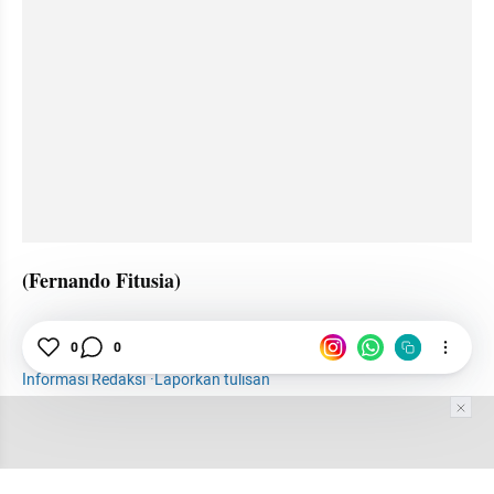
(Fernando Fitusia)
Waterpark
Solo
Lebaran
Gibran
0
0
Informasi Redaksi
·
Laporkan tulisan
Tim Editor
Editor Section