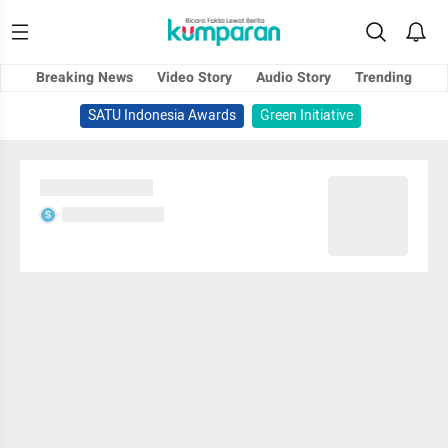
Breaking News
Video Story
Audio Story
Trending
SATU Indonesia Awards
Green Initiative
Sedang memuat...
Sedang memuat...
S