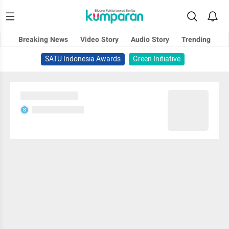
Breaking News
Video Story
Audio Story
Trending
SATU Indonesia Awards
Green Initiative
Sedang memuat...
Sedang memuat...
S