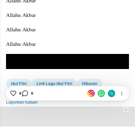
Allahu Akbar
Allahu Akbar
Allahu Akbar
Allahu Akbar
video youtube embed
Idul Fitri
Lirik Lagu Idul Fitri
Hiburan
Lirik Lagu
0
0
Lagu
Sabyan Gambus
Laporkan tulisan
Tim Editor
Editor Section