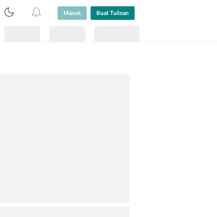
Masuk
Buat Tulisan
Loading
Loading
Lainnya