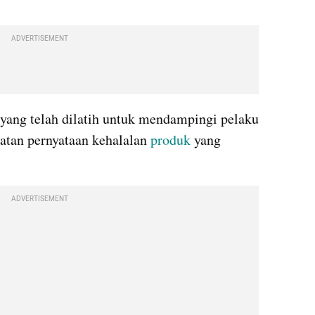
ADVERTISEMENT
Pendamping PPH adalah orang yang telah dilatih untuk mendampingi pelaku 
tan pernyataan kehalalan 
produk
 yang 
ADVERTISEMENT