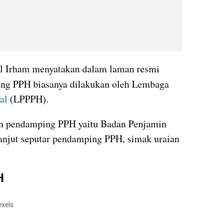
Kepala BPJPH Muhammad Aqil Irham menyatakan dalam laman resmi 
ing PPH biasanya dilakukan oleh Lembaga 
al
 (LPPPH).
an pendamping PPH yaitu Badan Penjamin 
lanjut seputar pendamping PPH, simak uraian 
H
exels