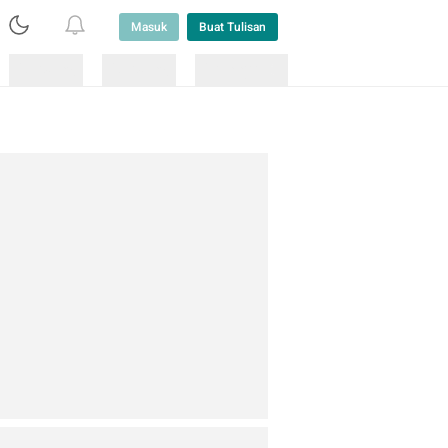
Masuk
Buat Tulisan
Loading
Loading
Lainnya