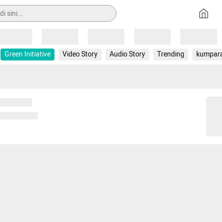
Loading
Loading
Loading
Loading
Loading
Green Initiative
Video Story
Audio Story
Trending
kumpar
 memuat...
ng memuat...