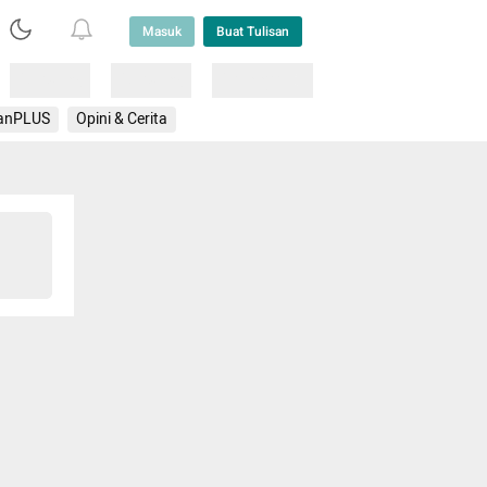
Masuk
Buat Tulisan
Loading
Loading
Lainnya
anPLUS
Opini & Cerita