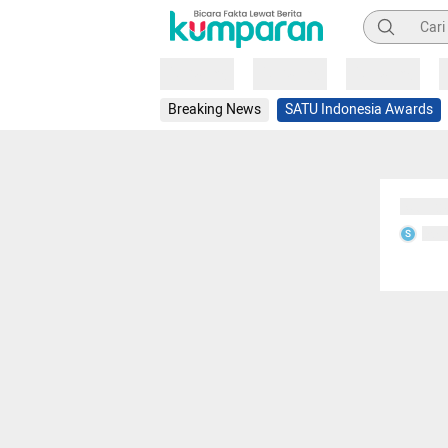
Pencarian
Loading
Loading
Loading
Breaking News
SATU Indonesia Awards
Sedang
Seda
S