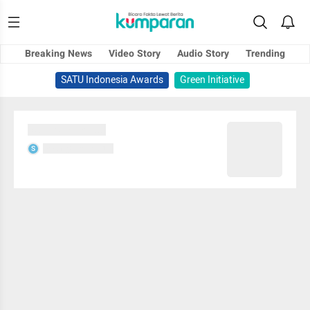
Breaking News
Video Story
Audio Story
Trending
SATU Indonesia Awards
Green Initiative
Sedang memuat...
Sedang memuat...
S