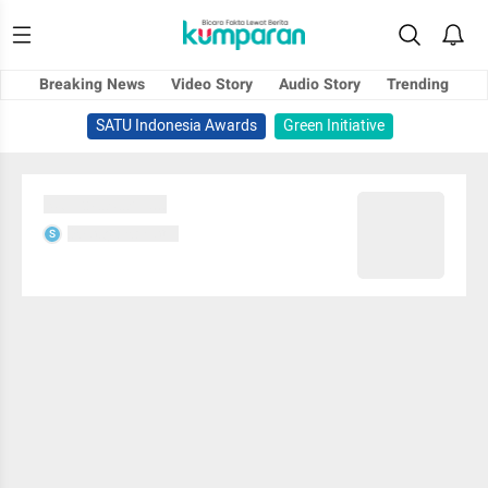
Breaking News
Video Story
Audio Story
Trending
SATU Indonesia Awards
Green Initiative
Sedang memuat...
Sedang memuat...
S