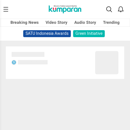
Breaking News
Video Story
Audio Story
Trending
SATU Indonesia Awards
Green Initiative
Sedang memuat...
Sedang memuat...
S