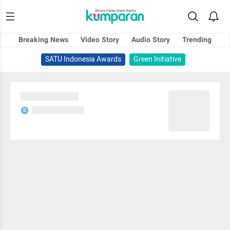
Breaking News
Video Story
Audio Story
Trending
SATU Indonesia Awards
Green Initiative
Sedang memuat...
Sedang memuat...
S