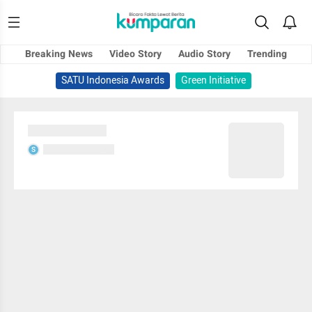
Breaking News
Video Story
Audio Story
Trending
SATU Indonesia Awards
Green Initiative
Sedang memuat...
Sedang memuat...
S