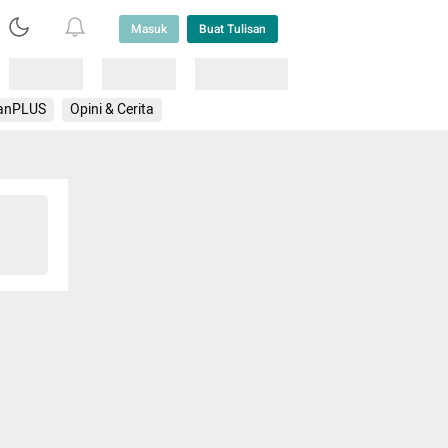
Masuk
Buat Tulisan
Loading
Loading
Lainnya
anPLUS
Opini & Cerita