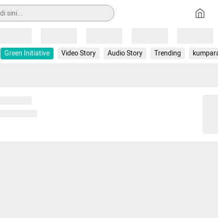
Loading
Loading
Loading
Loading
Loading
Green Initiative
Video Story
Audio Story
Trending
kumpar
 memuat...
ng memuat...