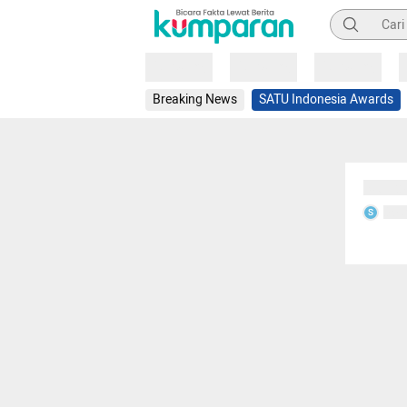
Pencarian
Loading
Loading
Loading
Breaking News
SATU Indonesia Awards
Sedang
Seda
S