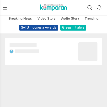
Breaking News
Video Story
Audio Story
Trending
SATU Indonesia Awards
Green Initiative
Sedang memuat...
Sedang memuat...
S