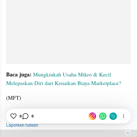
Baca juga: 
Mungkinkah Usaha Mikro & Kecil 
Melepaskan Diri dari Kenaikan Biaya Marketplace?
(MFT)
0
0
Merchant
Surat
Pajak
damdamduridam
Laporkan tulisan
Tim Editor