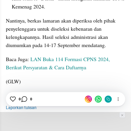
Kemenag 2024.
Nantinya, berkas lamaran akan diperiksa oleh pihak 
penyelenggara untuk diseleksi kebenaran dan 
kelengkapannya. Hasil seleksi administrasi akan 
diumumkan pada 14-17 September mendatang.
Baca Juga:
 LAN Buka 114 Formasi CPNS 2024, 
Berikut Persyaratan & Cara Daftarnya
(GLW)
CPNS
Kemenag
BKN
0
0
Laporkan tulisan
Tim Editor
Editor Section