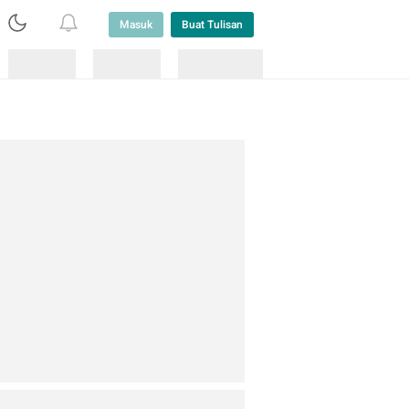
Masuk
Buat Tulisan
Loading
Loading
Lainnya