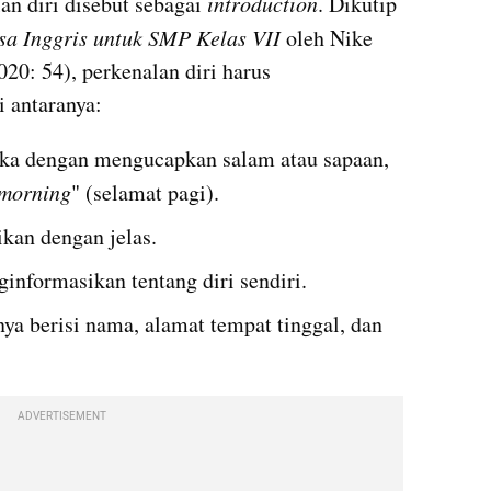
n diri disebut sebagai 
introduction
. Dikutip 
a Inggris untuk SMP Kelas VII 
oleh Nike 
20: 54), perkenalan diri harus 
 antaranya:
uka dengan mengucapkan salam atau sapaan, 
morning
" (selamat pagi). 
kan dengan jelas.
informasikan tentang diri sendiri.
ya berisi nama, alamat tempat tinggal, dan 
ADVERTISEMENT