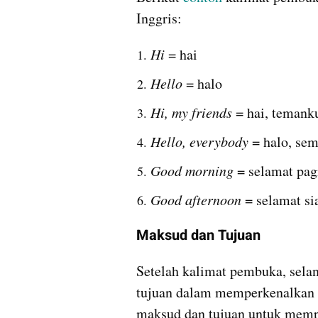
Inggris:
Hi 
= hai
Hello
 = halo
Hi, my friends
 = hai, temank
Hello, everybody
 = halo, se
Good morning 
= selamat pag
Good afternoon
 = selamat si
Maksud dan Tujuan
Setelah kalimat pembuka, sela
tujuan dalam memperkenalkan d
maksud dan tujuan untuk mempe