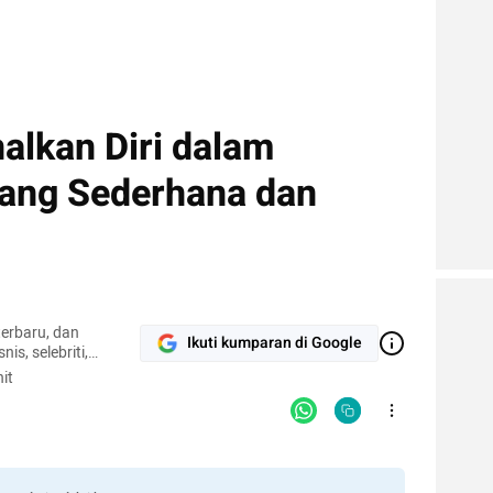
lkan Diri dalam
yang Sederhana dan
terbaru, dan
Ikuti kumparan di Google
nis, selebriti,
gi.
it