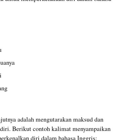
u
muanya
i
ang
njutnya adalah mengutarakan maksud dan 
iri. Berikut contoh kalimat menyampaikan 
rkenalkan diri dalam bahasa Inggris: