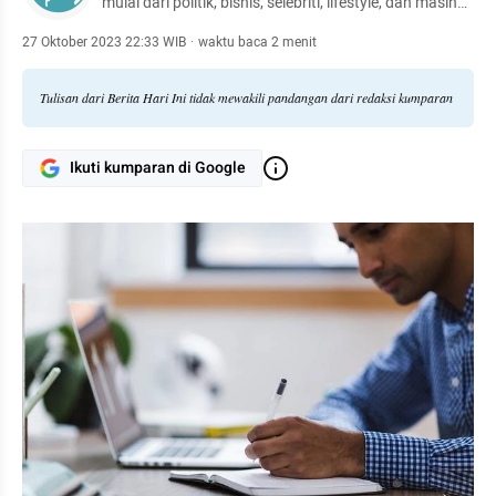
mulai dari politik, bisnis, selebriti, lifestyle, dan masih
banyak lagi.
27 Oktober 2023 22:33 WIB
·
waktu baca 2 menit
Tulisan dari Berita Hari Ini tidak mewakili pandangan dari redaksi kumparan
Ikuti kumparan di Google