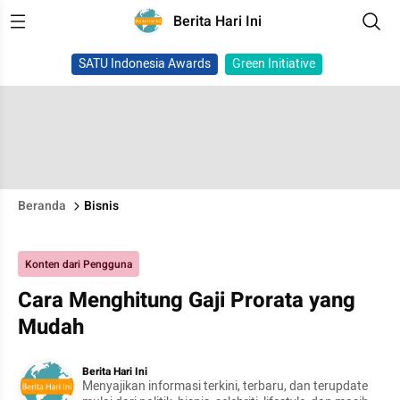
Berita Hari Ini
SATU Indonesia Awards
Green Initiative
Beranda
Bisnis
Konten dari Pengguna
Cara Menghitung Gaji Prorata yang
Mudah
Berita Hari Ini
Menyajikan informasi terkini, terbaru, dan terupdate