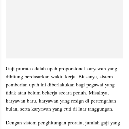
Gaji prorata adalah upah proporsional karyawan yang 
dihitung berdasarkan waktu kerja. Biasanya, sistem 
pemberian upah ini diberlakukan bagi pegawai yang 
tidak atau belum bekerja secara penuh. Misalnya, 
karyawan baru, karyawan yang resign di pertengahan 
bulan, serta karyawan yang cuti di luar tanggungan.
Dengan sistem penghitungan prorata, jumlah gaji yang 