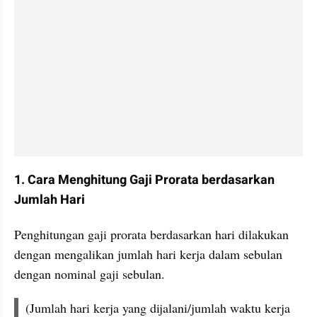
1. Cara Menghitung Gaji Prorata berdasarkan 
Jumlah Hari
Penghitungan gaji prorata berdasarkan hari dilakukan 
dengan mengalikan jumlah hari kerja dalam sebulan 
dengan nominal gaji sebulan.
(Jumlah hari kerja yang dijalani/jumlah waktu kerja 