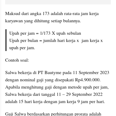
Maksud dari angka 173 adalah rata-rata jam kerja 
karyawan yang dihitung setiap bulannya.
Upah per jam = 1/173 X upah sebulan
Upah per bulan = jumlah hari kerja x  jam kerja x 
upah per jam.
Contoh soal:
Salwa bekerja di PT Bautyme pada 11 September 2023 
dengan nominal gaji yang disepakati Rp4.900.000. 
Apabila menghitung gaji dengan metode upah per jam, 
Salwa bekerja dari tanggal 11 – 29 September 2022 
adalah 15 hari kerja dengan jam kerja 9 jam per hari.
Gaji Salwa berdasarkan perhitungan prorata adalah 