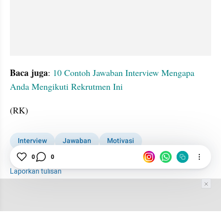
Baca juga
: 
10 Contoh Jawaban Interview Mengapa 
Anda Mengikuti Rekrutmen Ini
(RK)
Interview
Jawaban
Motivasi
damdamduridam
0
0
Laporkan tulisan
Tim Editor
Editor Section