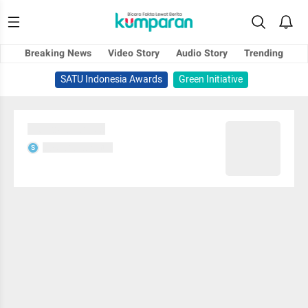
Breaking News
Video Story
Audio Story
Trending
SATU Indonesia Awards
Green Initiative
Sedang memuat...
Sedang memuat...
S