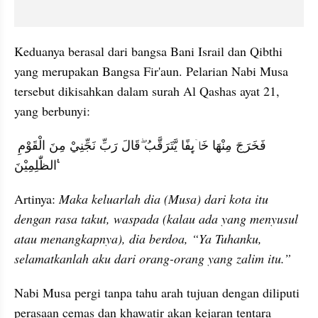
Keduanya berasal dari bangsa Bani Israil dan Qibthi 
yang merupakan Bangsa Fir'aun. Pelarian Nabi Musa 
tersebut dikisahkan dalam surah Al Qashas ayat 21, 
yang berbunyi:
فَخَرَجَ مِنْهَا خَاۤىِٕفًا يَّتَرَقَّبُ ۖقَالَ رَبِّ نَجِّنِيْ مِنَ الْقَوْمِ 
الظّٰلِمِيْنَ ࣖ
Artinya: 
Maka keluarlah dia (Musa) dari kota itu 
dengan rasa takut, waspada (kalau ada yang menyusul 
atau menangkapnya), dia berdoa, “Ya Tuhanku, 
selamatkanlah aku dari orang-orang yang zalim itu.”
Nabi Musa pergi tanpa tahu arah tujuan dengan diliputi 
perasaan cemas dan khawatir akan kejaran tentara 