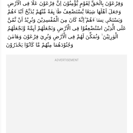
وَفِرْعَوْنَ بِالْحَقِّ لِقَوْمٍ يُّؤْمِنُوْنَ اِنَّ فِرْعَوْنَ عَلَا فِى الْاَرْضِ 
وَجَعَلَ اَهْلَهَا شِيَعًا يَّسْتَضْعِفُ طَاۤىِٕفَةً مِّنْهُمْ يُذَبِّحُ اَبْنَاۤءَهُمْ 
وَيَسْتَحْيٖ نِسَاۤءَهُمْ ۗاِنَّهٗ كَانَ مِنَ الْمُفْسِدِيْنَ وَنُرِيْدُ اَنْ نَّمُنَّ 
عَلَى الَّذِيْنَ اسْتُضْعِفُوْا فِى الْاَرْضِ وَنَجْعَلَهُمْ اَىِٕمَّةً وَّنَجْعَلَهُمُ 
الْوٰرِثِيْنَ ۙ وَنُمَكِّنَ لَهُمْ فِى الْاَرْضِ وَنُرِيَ فِرْعَوْنَ وَهَامٰنَ 
وَجُنُوْدَهُمَا مِنْهُمْ مَّا كَانُوْا يَحْذَرُوْنَ
ADVERTISEMENT