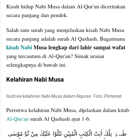
Kisah hidup Nabi Musa dalam Al-Qur'an diceritakan 
secara panjang dan pendek.
Salah satu surah yang menjelaskan kisah Nabi Musa 
secara panjang adalah surah Al Qashash. Bagaimana 
kisah Nabi 
Musa lengkap dari lahir sampai wafat 
yang tercantum di Al-Qur'an? Simak uraian 
selengkapnya di bawah ini.
Kelahiran Nabi Musa
Ilustrasi kelahiran Nabi Musa dalam Alquran. Foto: Pinterest. 
Peristiwa kelahiran Nabi Musa, dijelaskan dalam kitab 
Al-Qur'an 
surah Al Qashash ayat 1-6:
طٰسۤمّۤ تِلْكَ اٰيٰتُ الْكِتٰبِ الْمُبِيْنِ نَتْلُوْا عَلَيْكَ مِنْ نَّبَاِ مُوْسٰى 