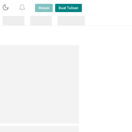
Masuk
Buat Tulisan
Loading
Loading
Lainnya