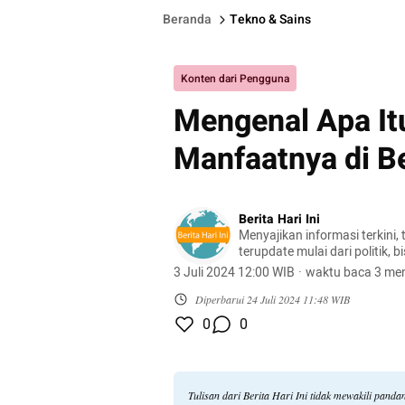
Beranda
Tekno & Sains
Konten dari Pengguna
Mengenal Apa Itu
Manfaatnya di B
Berita Hari Ini
Menyajikan informasi terkini, 
terupdate mulai dari politik, bis
lifestyle, dan masih banyak la
3 Juli 2024 12:00 WIB
·
waktu baca 3 men
Diperbarui
24 Juli 2024 11:48 WIB
0
0
Tulisan dari Berita Hari Ini tidak mewakili pand