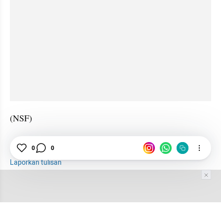
(NSF)
Bansos
Kemensos
Kantor Pos
0
0
Laporkan tulisan
Tim Editor
Editor Section