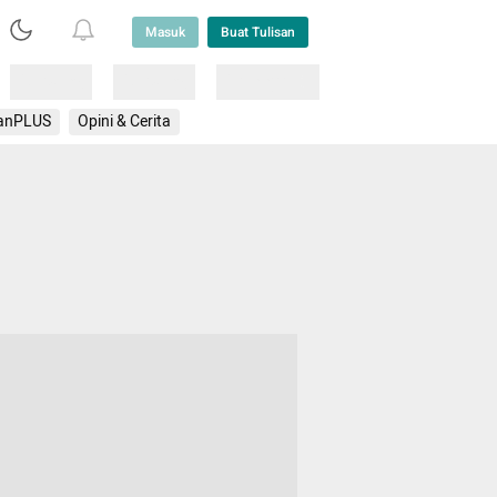
Masuk
Buat Tulisan
Loading
Loading
Lainnya
anPLUS
Opini & Cerita