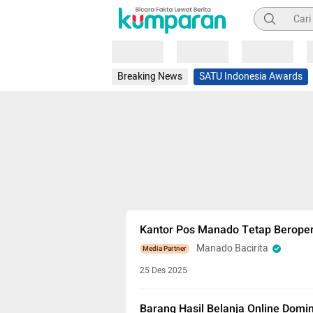
Pencarian
Loading
Loading
Loading
Breaking News
SATU Indonesia Awards
Kantor Pos Manado Tetap Beropera
Manado Bacirita
Media Partner
25 Des 2025
Barang Hasil Belanja Online Domi