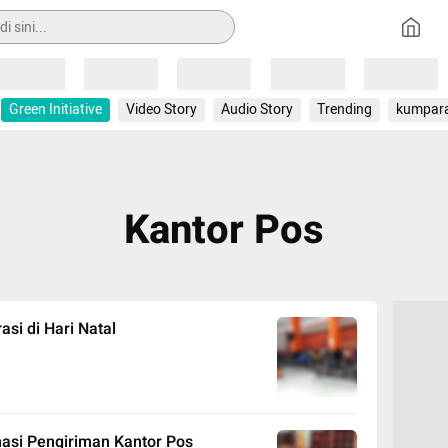
Loading
Loading
Loading
Loading
Loading
Green Initiative
Video Story
Audio Story
Trending
kumpar
Kantor Pos
si di Hari Natal
nasi Pengiriman Kantor Pos