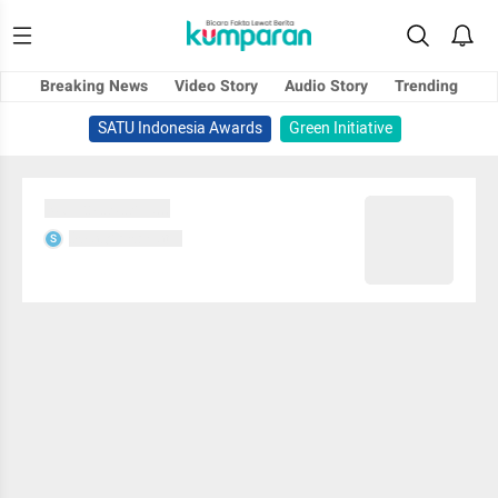
Breaking News
Video Story
Audio Story
Trending
SATU Indonesia Awards
Green Initiative
Sedang memuat...
Sedang memuat...
S