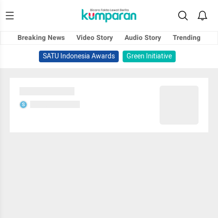
Breaking News
Video Story
Audio Story
Trending
SATU Indonesia Awards
Green Initiative
Sedang memuat...
Sedang memuat...
S