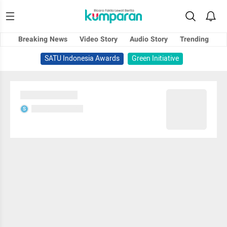
Breaking News
Video Story
Audio Story
Trending
SATU Indonesia Awards
Green Initiative
Sedang memuat...
Sedang memuat...
S