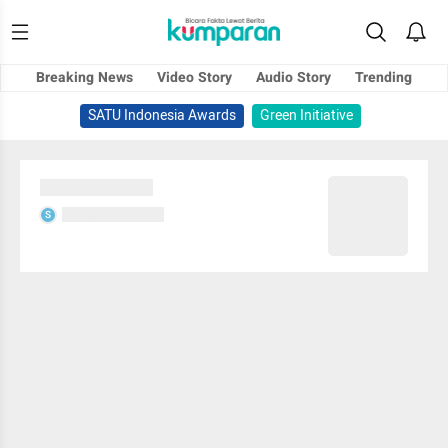
Breaking News
Video Story
Audio Story
Trending
SATU Indonesia Awards
Green Initiative
Sedang memuat...
Sedang memuat...
S