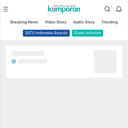
Breaking News
Video Story
Audio Story
Trending
SATU Indonesia Awards
Green Initiative
Sedang memuat...
Sedang memuat...
S