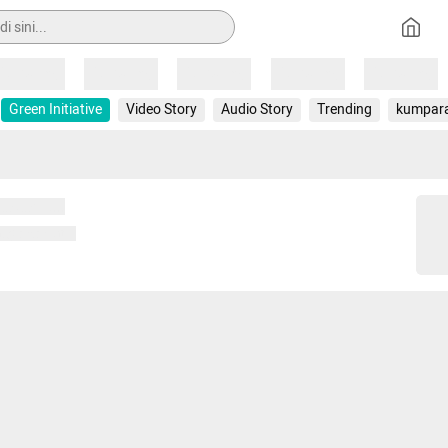
Loading
Loading
Loading
Loading
Loading
Green Initiative
Video Story
Audio Story
Trending
kumpar
 memuat...
ng memuat...