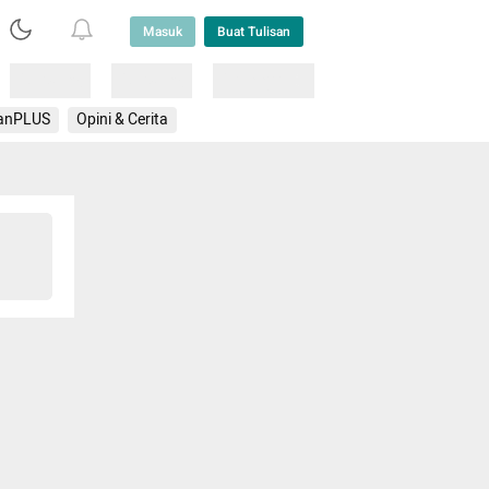
Masuk
Buat Tulisan
Loading
Loading
Lainnya
anPLUS
Opini & Cerita