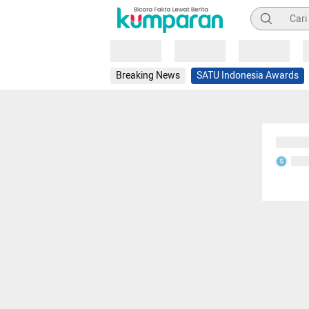
Pencarian
Loading
Loading
Loading
Breaking News
SATU Indonesia Awards
Sedang
Seda
S