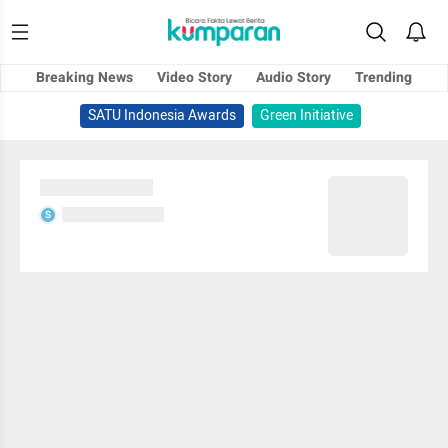
Breaking News
Video Story
Audio Story
Trending
SATU Indonesia Awards
Green Initiative
Sedang memuat...
Sedang memuat...
S