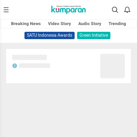
Breaking News
Video Story
Audio Story
Trending
SATU Indonesia Awards
Green Initiative
Sedang memuat...
Sedang memuat...
S