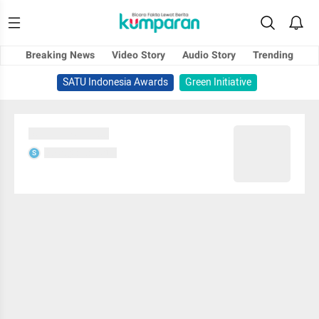
Breaking News
Video Story
Audio Story
Trending
SATU Indonesia Awards
Green Initiative
Sedang memuat...
Sedang memuat...
S