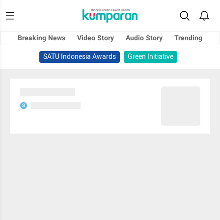
Breaking News
Video Story
Audio Story
Trending
SATU Indonesia Awards
Green Initiative
Sedang memuat...
Sedang memuat...
S