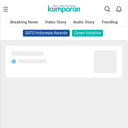
Breaking News
Video Story
Audio Story
Trending
SATU Indonesia Awards
Green Initiative
Sedang memuat...
Sedang memuat...
S