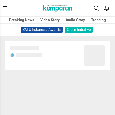
Breaking News
Video Story
Audio Story
Trending
SATU Indonesia Awards
Green Initiative
Sedang memuat...
Sedang memuat...
S