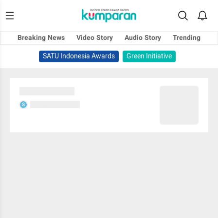
Breaking News
Video Story
Audio Story
Trending
SATU Indonesia Awards
Green Initiative
Sedang memuat...
Sedang memuat...
S