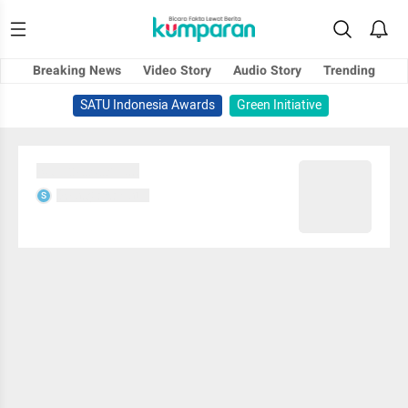
Breaking News
Video Story
Audio Story
Trending
SATU Indonesia Awards
Green Initiative
Sedang memuat...
Sedang memuat...
S