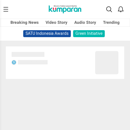
Breaking News
Video Story
Audio Story
Trending
SATU Indonesia Awards
Green Initiative
Sedang memuat...
Sedang memuat...
S