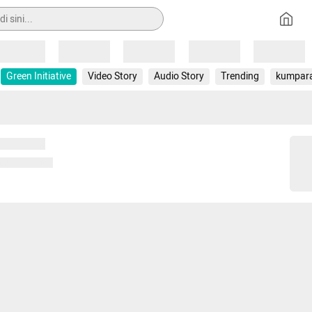
Loading
Loading
Loading
Loading
Loading
Green Initiative
Video Story
Audio Story
Trending
kumpar
 memuat...
ng memuat...