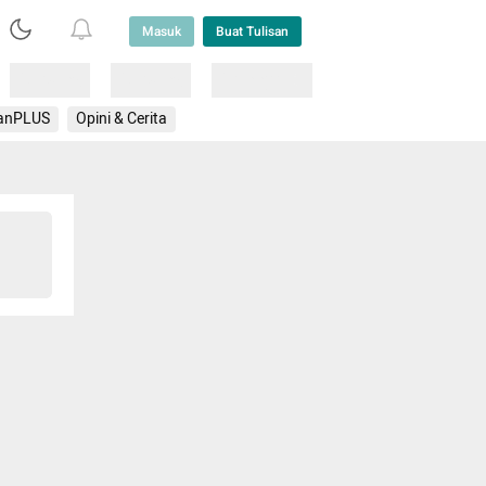
Masuk
Buat Tulisan
Loading
Loading
Lainnya
anPLUS
Opini & Cerita