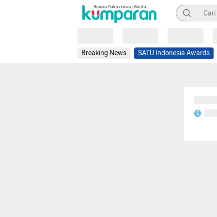
Pencarian
Loading
Loading
Loading
Breaking News
SATU Indonesia Awards
Sedang
Seda
S